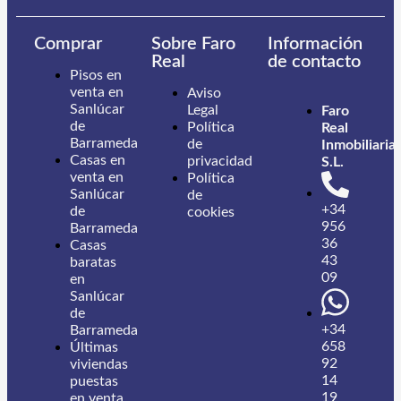
Comprar
Sobre Faro
Información
Real
de contacto
Pisos en
venta en
Aviso
Sanlúcar
Legal
Faro
de
Política
Real
Barrameda
de
Inmobiliaria,
Casas en
privacidad
S.L.
venta en
Política
Sanlúcar
de
+34
de
cookies
956
Barrameda
36
Casas
43
baratas
09
en
Sanlúcar
de
+34
Barrameda
658
Últimas
92
viviendas
14
puestas
19
en venta