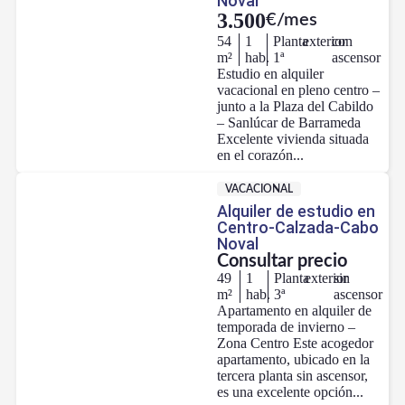
Noval
3.500
€/mes
54
1
Planta
exterior
con
m²
hab.
1ª
ascensor
Estudio en alquiler
vacacional en pleno centro –
junto a la Plaza del Cabildo
– Sanlúcar de Barrameda
Excelente vivienda situada
en el corazón...
VACACIONAL
Alquiler de estudio en
Centro-Calzada-Cabo
Noval
Consultar precio
49
1
Planta
exterior
sin
m²
hab.
3ª
ascensor
Apartamento en alquiler de
temporada de invierno –
Zona Centro Este acogedor
apartamento, ubicado en la
tercera planta sin ascensor,
es una excelente opción...