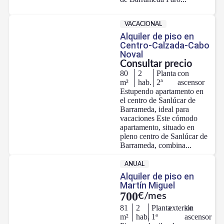
VACACIONAL
Alquiler de piso en
Centro-Calzada-Cabo
Noval
Consultar precio
80
2
Planta
con
m²
hab.
2ª
ascensor
Estupendo apartamento en
el centro de Sanlúcar de
Barrameda, ideal para
vacaciones Este cómodo
apartamento, situado en
pleno centro de Sanlúcar de
Barrameda, combina...
ANUAL
Alquiler de piso en
Martín Miguel
700
€/mes
81
2
Planta
exterior
sin
m²
hab.
1ª
ascensor