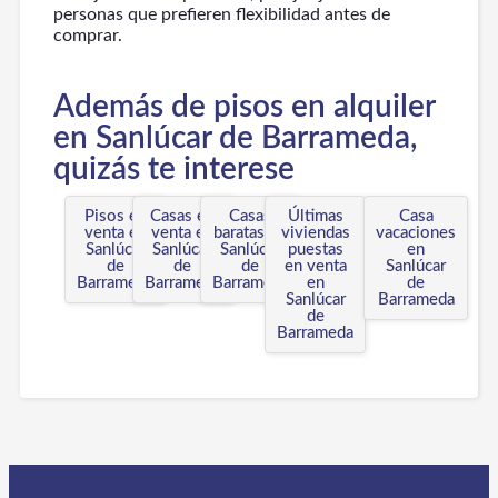
personas que prefieren flexibilidad antes de
comprar.
Además de pisos en alquiler
en Sanlúcar de Barrameda,
quizás te interese
Pisos en
Casas en
Casas
Últimas
Casa
venta en
venta en
baratas en
viviendas
vacaciones
Sanlúcar
Sanlúcar
Sanlúcar
puestas
en
de
de
de
en venta
Sanlúcar
Barrameda
Barrameda
Barrameda
en
de
Sanlúcar
Barrameda
de
Barrameda