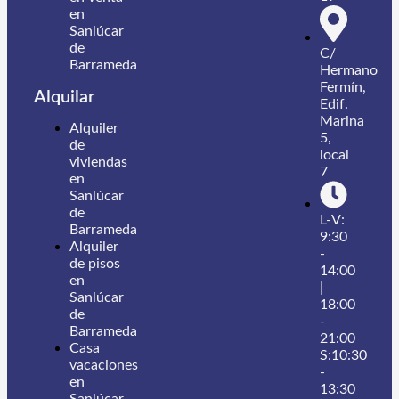
en
Sanlúcar
de
C/
Barrameda
Hermano
Fermín,
Alquilar
Edif.
Marina
Alquiler
5,
de
local
viviendas
7
en
Sanlúcar
de
L-V:
Barrameda
9:30
Alquiler
-
de pisos
14:00
en
|
Sanlúcar
18:00
de
-
Barrameda
21:00
Casa
S:10:30
vacaciones
-
en
13:30
Sanlúcar