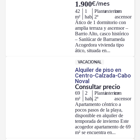
1.900
€/mes
42
1
Planta
exterior
con
m²
hab.
2ª
ascensor
Ático de 1 dormitorio con
amplia terraza y ascensor –
Barrio Alto, casco histórico
– Sanlúcar de Barrameda
Acogedora vivienda tipo
ático, situada en...
VACACIONAL
Alquiler de piso en
Centro-Calzada-Cabo
Noval
Consultar precio
69
2
Planta
interior
con
m²
hab.
2ª
ascensor
Apartamento céntrico a
pocos pasos de la playa,
disponible en alquiler de
temporada de invierno Este
acogedor apartamento de 69
m² se encuentra en...