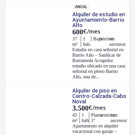
ANUAL
Alquiler de estudio en
Ayuntamiento-Barrio
Alto
600
€/mes
37
1
Bajo
interior
sin
m²
hab.
ascensor
Estudio en casa señorial en
Barrio Alto – Sanlúcar de
Barrameda Acogedor
estudio ubicado en una casa
señorial en pleno Barrio
Alto, una de...
Alquiler de piso en
Centro-Calzada-Cabo
Noval
3.500
€/mes
45
1
Planta
exterior
con
m²
hab.
1ª
ascensor
Apartamento en alquiler
vacacional con garaje –