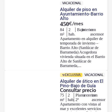
VACACIONAL
Alquiler de piso en
Ayuntamiento-Barrio
Alto
450
€/mes
84
2
Bajo
interior
con
m²
hab.
ascensor
Apartamento en alquiler de
temporada de invierno –
Barrio Alto (Sanlúcar de
Barrameda) Acogedora
vivienda situada en el Barrio
Alto de Sanlúcar de
Barrameda,...
✨EXCLUSIVA
VACACIONAL
Alquiler de ático en El
Pino-Bajo de Guía
Consultar precio
75
2
Planta
exterior
con
m²
hab.
2ª
ascensor
Apartamento con vistas al
mar y excelentes servicios