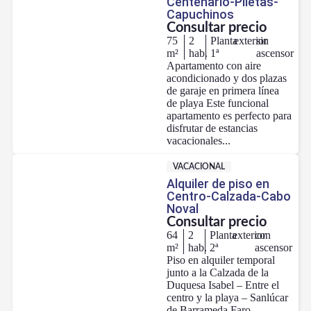
Centenario-Piletas-
Capuchinos
Consultar precio
75
2
Planta
exterior
sin
m²
hab.
1ª
ascensor
Apartamento con aire
acondicionado y dos plazas
de garaje en primera línea
de playa Este funcional
apartamento es perfecto para
disfrutar de estancias
vacacionales...
VACACIONAL
Alquiler de piso en
Centro-Calzada-Cabo
Noval
Consultar precio
64
2
Planta
exterior
con
m²
hab.
2ª
ascensor
Piso en alquiler temporal
junto a la Calzada de la
Duquesa Isabel – Entre el
centro y la playa – Sanlúcar
de Barrameda Faro...