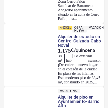
Zona Cerro Falón –
Sanlúcar de Barrameda
Acogedor apartamento
situado en la zona de Cerro
Falón, una...
✨EXCLUSIVA
OBRA
VACACIONAL
NUEVA
Alquiler de estudio en
Centro-Calzada-Cabo
Noval
1.175
€/quincena
38
1
Bajo
exterior
sin
m²
hab.
ascensor
¡Descubre tu nuevo hogar
en el corazón de la ciudad!
En plaza de las infantas.
Este moderno piso de 38,45
m², construido en 2025,...
VACACIONAL
Alquiler de piso en
Ayuntamiento-Barrio
Alto