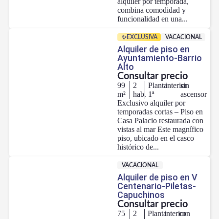
alquiler por temporada,
combina comodidad y
funcionalidad en una...
✨EXCLUSIVA
VACACIONAL
Alquiler de piso en
Ayuntamiento-Barrio
Alto
Consultar precio
99
2
Planta
interior
sin
m²
hab.
1ª
ascensor
Exclusivo alquiler por
temporadas cortas – Piso en
Casa Palacio restaurada con
vistas al mar Este magnífico
piso, ubicado en el casco
histórico de...
VACACIONAL
Alquiler de piso en V
Centenario-Piletas-
Capuchinos
Consultar precio
75
2
Planta
interior
con