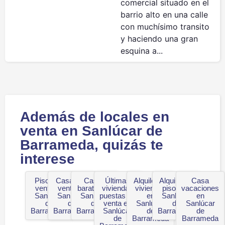
comercial situado en el
barrio alto en una calle
con muchísimo transito
y haciendo una gran
esquina a...
Además de locales en
venta en Sanlúcar de
Barrameda, quizás te
interese
Pisos en
Casas en
Casas
Últimas
Alquiler de
Alquiler de
Casa
venta en
venta en
baratas en
viviendas
viviendas
pisos en
vacaciones
Sanlúcar
Sanlúcar
Sanlúcar
puestas en
en
Sanlúcar
en
de
de
de
venta en
Sanlúcar
de
Sanlúcar
Barrameda
Barrameda
Barrameda
Sanlúcar
de
Barrameda
de
de
Barrameda
Barrameda