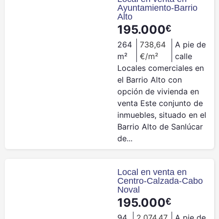
Ayuntamiento-Barrio
Alto
195.000
€
264
738,64
A pie de
m²
€/m²
calle
Locales comerciales en
el Barrio Alto con
opción de vivienda en
venta Este conjunto de
inmuebles, situado en el
Barrio Alto de Sanlúcar
de...
Local en venta en
Centro-Calzada-Cabo
Noval
195.000
€
94
2.074,47
A pie de