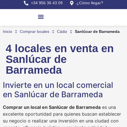
+34 956 36 43 09
¿Cómo llegar?
Pisos en venta
Últimas viviendas
Casas en Sanlúcar
Comprar viviendas
Alquilar viviendas
Obras nuevas en Sanlúcar
Buscar por referencia
Inicio
Comprar locales
Cádiz
Sanlúcar de Barrameda
4
locales
en venta en
Sanlúcar de
Barrameda
Invierte en un local comercial
en Sanlúcar de Barrameda
Comprar un local en Sanlúcar de Barrameda
es una
excelente oportunidad para quienes buscan establecer
su negocio o realizar una inversión en una ciudad con