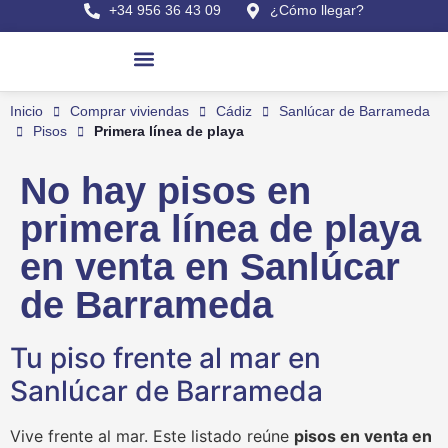
+34 956 36 43 09
¿Cómo llegar?
Pisos en venta
Últimas viviendas
Casas en Sanlúcar
Comprar viviendas
Alquilar viviendas
Obras nuevas en Sanlúcar
Buscar por referencia
Inicio
Comprar viviendas
Cádiz
Sanlúcar de Barrameda
Pisos
Primera línea de playa
No hay pisos en
primera línea de playa
en venta en Sanlúcar
de Barrameda
Tu piso frente al mar en
Sanlúcar de Barrameda
Vive frente al mar. Este listado reúne
pisos en venta en