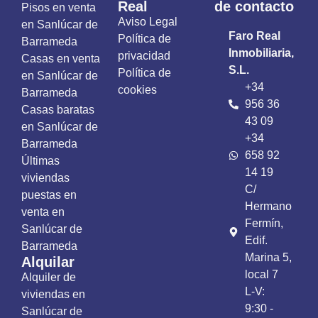
Real
de contacto
Pisos en venta
Aviso Legal
en Sanlúcar de
Faro Real
Política de
Barrameda
Inmobiliaria,
privacidad
Casas en venta
S.L.
Política de
en Sanlúcar de
+34
cookies
Barrameda
956 36
Casas baratas
43 09
en Sanlúcar de
+34
Barrameda
658 92
Últimas
14 19
viviendas
C/
puestas en
Hermano
venta en
Fermín,
Sanlúcar de
Edif.
Barrameda
Marina 5,
Alquilar
local 7
Alquiler de
L-V:
viviendas en
9:30 -
Sanlúcar de