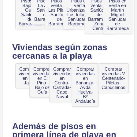
Pisos en
Pisos en
Pisos en
Pisos en
Pisos en
Pisos en
Bajo de
La Jara
venta en
venta
venta en
venta en
Guía
Sanlúcar
Las Piletas
Urbanización
Sanlúcar
Martín
Sanlúcar
de
Sanlúcar
Los Infantes
de
Miguel
de
Barrameda
de
Sanlúcar de
Barrameda
Sanlúcar
Barrameda
Barrameda
Barrameda
Zona
de
Centro
Barrameda
Viviendas según zonas
cercanas a la playa
Comprar
Comprar
Comprar
Comprar
Comprar
viviendas
viviendas
viviendas
viviendas
viviendas V
en La
en El
en
en
Centenario-
Jara
Pino-
Centro-
Bonanza-
Piletas-
Bajo de
Calzada-
Avda
Capuchinos
Guía
Cabo
Huelva-
Noval
Bº
Andalucía
Además de pisos en
primera línea de playa en