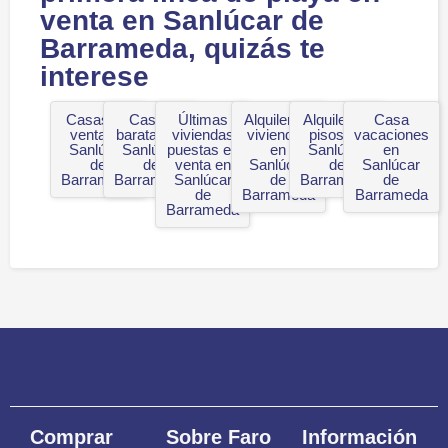
venta en Sanlúcar de
Barrameda, quizás te
interese
Casas en
Casas
Últimas
Alquiler de
Alquiler de
Casa
venta en
baratas en
viviendas
viviendas
pisos en
vacaciones
Sanlúcar
Sanlúcar
puestas en
en
Sanlúcar
en
de
de
venta en
Sanlúcar
de
Sanlúcar
Barrameda
Barrameda
Sanlúcar
de
Barrameda
de
de
Barrameda
Barrameda
Barrameda
Comprar
Sobre Faro
Información