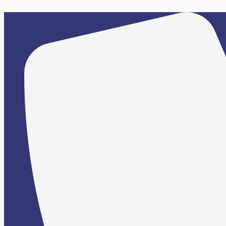
Ir
al
contenido