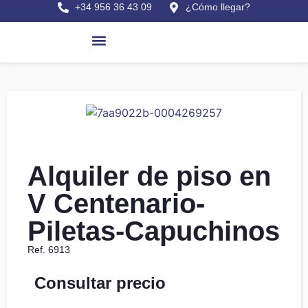
+34 956 36 43 09
¿Cómo llegar?
Pisos en venta
Últimas viviendas
Casas en Sanlúcar
Comprar viviendas
Alquilar viviendas
Obras nuevas en Sanlúcar
Buscar por referencia
Alquiler de piso en
V Centenario-
Piletas-Capuchinos
Ref. 6913
Consultar precio