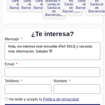
Sanlúcar
Sanlúcar
Sanlúcar
puestas en
en
Sanlúcar
en
de
de
de
venta en
Sanlúcar
de
Sanlúcar
Barrameda
Barrameda
Barrameda
Sanlúcar
de
Barrameda
de
de
Barrameda
Barramed
Barrameda
¿Te interesa?
Mensaje
Email
Teléfono
Nombre
He leído y acepto la
Política de privacidad