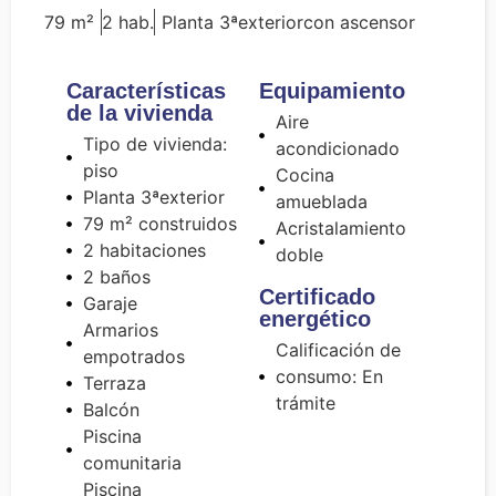
79 m²
2 hab.
Planta 3ª
exterior
con ascensor
Características
Equipamiento
de la vivienda
Aire
Tipo de vivienda:
acondicionado
piso
Cocina
Planta 3ª
exterior
amueblada
79 m² construidos
Acristalamiento
2 habitaciones
doble
2 baños
Certificado
Garaje
energético
Armarios
Calificación de
empotrados
consumo: En
Terraza
trámite
Balcón
Piscina
comunitaria
Piscina