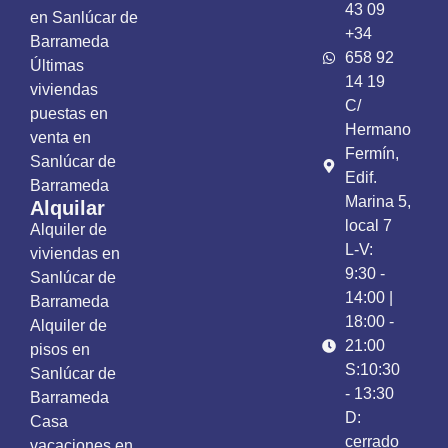
43 09
en Sanlúcar de
+34
Barrameda
658 92
Últimas
14 19
viviendas
C/
puestas en
Hermano
venta en
Fermín,
Sanlúcar de
Edif.
Barrameda
Marina 5,
Alquilar
local 7
Alquiler de
L-V:
viviendas en
9:30 -
Sanlúcar de
14:00 |
Barrameda
18:00 -
Alquiler de
21:00
pisos en
S:10:30
Sanlúcar de
- 13:30
Barrameda
D:
Casa
cerrado
vacaciones en