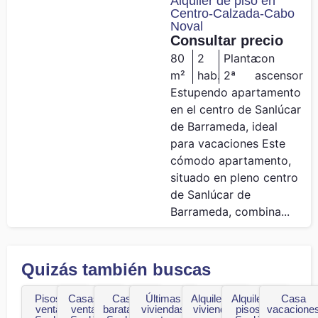
Alquiler de piso en
Centro-Calzada-Cabo
Noval
Consultar precio
80
2
Planta
con
m²
hab.
2ª
ascensor
Estupendo apartamento
en el centro de Sanlúcar
de Barrameda, ideal
para vacaciones Este
cómodo apartamento,
situado en pleno centro
de Sanlúcar de
Barrameda, combina...
Quizás también buscas
Pisos en
Casas en
Casas
Últimas
Alquiler de
Alquiler de
Casa
venta en
venta en
baratas en
viviendas
viviendas
pisos en
vacacione