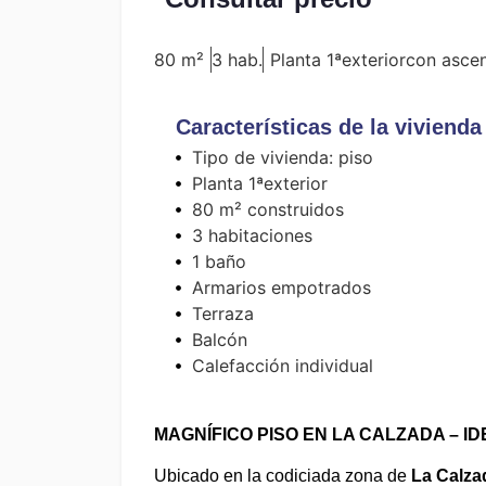
80 m²
3 hab.
Planta 1ª
exterior
con asce
Características de la vivienda
Tipo de vivienda: piso
Planta 1ª
exterior
80 m² construidos
3 habitaciones
1 baño
Armarios empotrados
Terraza
Balcón
Calefacción individual
MAGNÍFICO PISO EN LA CALZADA – 
Ubicado en la codiciada zona de
La Calza