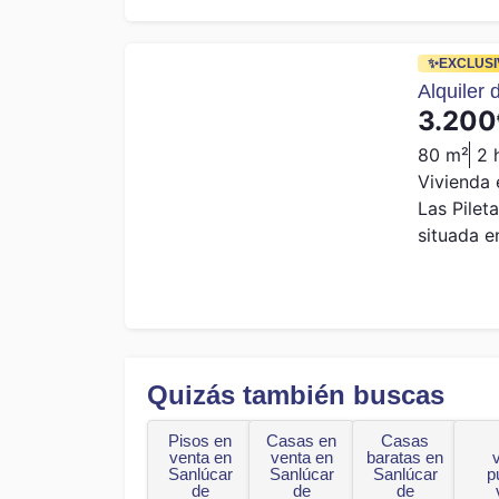
✨EXCLUSI
Alquiler
3.200
80 m²
2 
Vivienda 
Las Pilet
situada en
Quizás también buscas
Pisos en
Casas en
Casas
venta en
venta en
baratas en
Sanlúcar
Sanlúcar
Sanlúcar
p
de
de
de