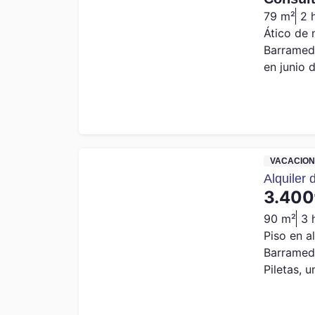
79 m²
2 
Ático de 
Barrameda
en junio d
VACACION
Alquiler
3.400
90 m²
3 
Piso en a
Barrameda
Piletas, u