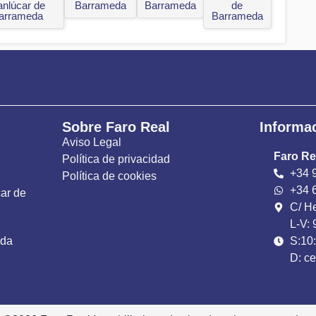
anlúcar de
Barrameda
Barrameda
de
arrameda
Barrameda
Sobre Faro Real
Informa
Aviso Legal
Faro Rea
Política de privacidad
+34 
Política de cookies
+34 
ar de
C/ He
L-V: 
eda
S:10:
D: ce