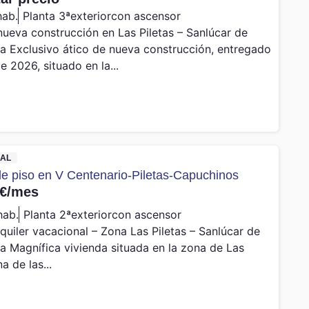
hab.
Planta 3ª
exterior
con ascensor
nueva construcción en Las Piletas – Sanlúcar de
 Exclusivo ático de nueva construcción, entregado
e 2026, situado en la...
AL
 de piso en V Centenario-Piletas-Capuchinos
€/mes
hab.
Planta 2ª
exterior
con ascensor
lquiler vacacional – Zona Las Piletas – Sanlúcar de
 Magnífica vivienda situada en la zona de Las
na de las...