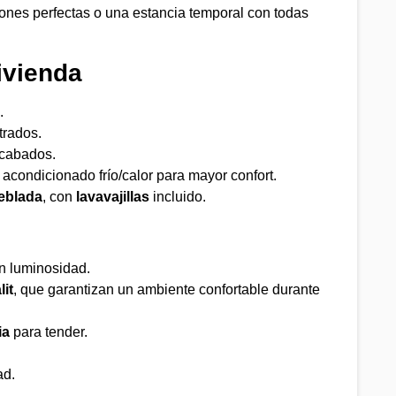
ones perfectas o una estancia temporal con todas
ivienda
.
rados.
cabados.
e acondicionado frío/calor para mayor confort.
eblada
, con
lavavajillas
incluido.
n luminosidad.
it
, que garantizan un ambiente confortable durante
ia
para tender.
ad.