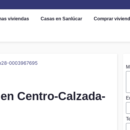
mas viviendas
Casas en Sanlúcar
Comprar vivien
M
 en Centro-Calzada-
E
T