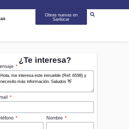
Obras nuevas en
das
Sanlúcar
¿Te interesa?
ensaje
mail
eléfono
Nombre