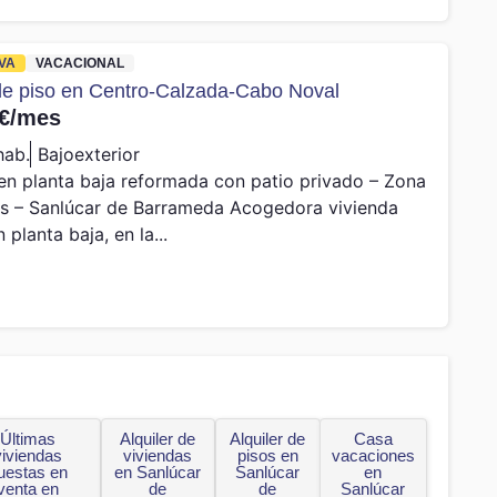
VA
VACACIONAL
 de piso en Centro-Calzada-Cabo Noval
€/mes
hab.
Bajo
exterior
en planta baja reformada con patio privado – Zona
as – Sanlúcar de Barrameda Acogedora vivienda
 planta baja, en la...
Últimas
Alquiler de
Alquiler de
Casa
viviendas
viviendas
pisos en
vacaciones
uestas en
en Sanlúcar
Sanlúcar
en
venta en
de
de
Sanlúcar