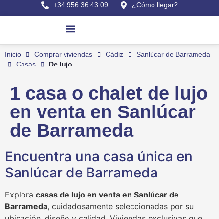
+34 956 36 43 09
¿Cómo llegar?
Pisos en venta
Últimas viviendas
Casas en Sanlúcar
Comprar viviendas
Alquilar viviendas
Obras nuevas en Sanlúcar
Buscar por referencia
Inicio
Comprar viviendas
Cádiz
Sanlúcar de Barrameda
Casas
De lujo
1
casa o chalet
de lujo
en venta en Sanlúcar
de Barrameda
Encuentra una casa única en
Sanlúcar de Barrameda
Explora
casas de lujo en venta en Sanlúcar de
Barrameda
, cuidadosamente seleccionadas por su
ubicación, diseño y calidad. Viviendas exclusivas que