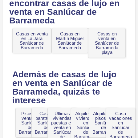
encontrar casas de lujo en
venta en Sanlúcar de
Barrameda
Casas en venta
Casas en
Casas en
en La Jara
Martín Miguel
venta en
Sanlúcar de
Sanlúcar de
Sanlúcar de
Barrameda
Barrameda
Barrameda
playa
Además de casas de lujo
en venta en Sanlúcar de
Barrameda, quizás te
interese
Pisos en
Casas
Últimas
Alquiler de
Alquiler de
Casa
venta en
baratas en
viviendas
viviendas
pisos en
vacaciones
Sanlúcar
Sanlúcar
puestas en
en
Sanlúcar
en
de
de
venta en
Sanlúcar
de
Sanlúcar
Barrameda
Barrameda
Sanlúcar
de
Barrameda
de
de
Barrameda
Barrameda